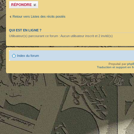
Publier une réponse
Retour vers Listes des récits postés
QUI EST EN LIGNE ?
Utilisateur(s) parcourant ce forum : Aucun utilisateur inscrit et 2 invité(s)
Index du forum
Propulsé par
php
Traduction et support en f