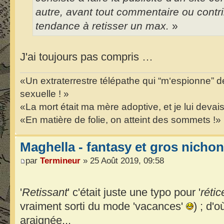
autre, avant tout commentaire ou contr
tendance à retisser un max.
»
J'ai toujours pas compris …
«Un extraterrestre télépathe qui “m‘espionne” 
sexuelle ! »
«La mort était ma mère adoptive, et je lui deva
«En matière de folie, on atteint des sommets !»
Maghella - fantasy et gros nicho
par
Termineur
» 25 Août 2019, 09:58
'
Retissant
' c'était juste une typo pour '
rétic
vraiment sorti du mode 'vacances'
) ; d'
araignée...