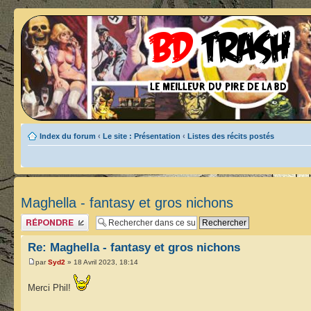
Index du forum
‹
Le site : Présentation
‹
Listes des récits postés
Maghella - fantasy et gros nichons
Publier une réponse
Re: Maghella - fantasy et gros nichons
par
Syd2
» 18 Avril 2023, 18:14
Merci Phil!