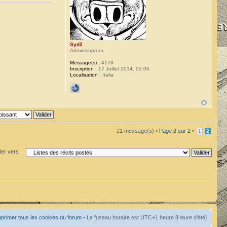
Syd2
Administrateur
Message(s) :
4178
Inscription :
17 Juillet 2014, 02:06
Localisation :
Italia
21 message(s) •
Page
2
sur
2
•
1
2
ler vers :
primer tous les cookies du forum
• Le fuseau horaire est UTC+1 heure [Heure d’été]