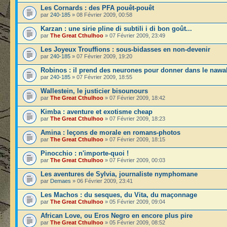
Les Cornards : des PFA pouêt-pouêt
par
240-185
» 08 Février 2009, 00:58
Karzan : une sirie pline di subtili i di bon goût...
par
The Great Cthulhoo
» 07 Février 2009, 23:49
Les Joyeux Trouffions : sous-bidasses en non-devenir
par
240-185
» 07 Février 2009, 19:20
Robinos : il prend des neurones pour donner dans le nawa
par
240-185
» 07 Février 2009, 18:55
Wallestein, le justicier bisounours
par
The Great Cthulhoo
» 07 Février 2009, 18:42
Kimba : aventure et exotisme cheap
par
The Great Cthulhoo
» 07 Février 2009, 18:23
Amina : leçons de morale en romans-photos
par
The Great Cthulhoo
» 07 Février 2009, 18:15
Pinocchio : n'importe-quoi !
par
The Great Cthulhoo
» 07 Février 2009, 00:03
Les aventures de Sylvia, journaliste nymphomane
par
Demaes
» 06 Février 2009, 23:41
Les Machos : du sesques, du Vita, du maçonnage
par
The Great Cthulhoo
» 05 Février 2009, 09:04
African Love, ou Eros Negro en encore plus pire
par
The Great Cthulhoo
» 05 Février 2009, 08:52