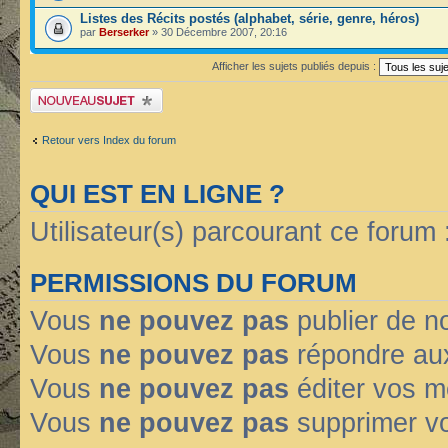
Listes des Récits postés (alphabet, série, genre, héros)
par
Berserker
» 30 Décembre 2007, 20:16
Afficher les sujets publiés depuis :
Publier un nouveau sujet
Retour vers Index du forum
QUI EST EN LIGNE ?
Utilisateur(s) parcourant ce forum : 
PERMISSIONS DU FORUM
Vous
ne pouvez pas
publier de n
Vous
ne pouvez pas
répondre aux
Vous
ne pouvez pas
éditer vos 
Vous
ne pouvez pas
supprimer v