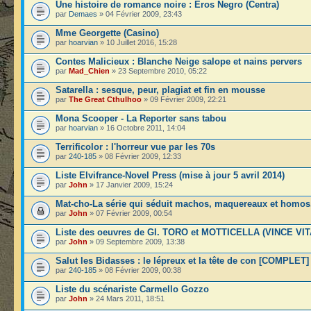
Une histoire de romance noire : Eros Negro (Centra)
par
Demaes
» 04 Février 2009, 23:43
Mme Georgette (Casino)
par
hoarvian
» 10 Juillet 2016, 15:28
Contes Malicieux : Blanche Neige salope et nains pervers
par
Mad_Chien
» 23 Septembre 2010, 05:22
Satarella : sesque, peur, plagiat et fin en mousse
par
The Great Cthulhoo
» 09 Février 2009, 22:21
Mona Scooper - La Reporter sans tabou
par
hoarvian
» 16 Octobre 2011, 14:04
Terrificolor : l'horreur vue par les 70s
par
240-185
» 08 Février 2009, 12:33
Liste Elvifrance-Novel Press (mise à jour 5 avril 2014)
par
John
» 17 Janvier 2009, 15:24
Mat-cho-La série qui séduit machos, maquereaux et homos
par
John
» 07 Février 2009, 00:54
Liste des oeuvres de GI. TORO et MOTTICELLA (VINCE VIT
par
John
» 09 Septembre 2009, 13:38
Salut les Bidasses : le lépreux et la tête de con [COMPLET]
par
240-185
» 08 Février 2009, 00:38
Liste du scénariste Carmello Gozzo
par
John
» 24 Mars 2011, 18:51