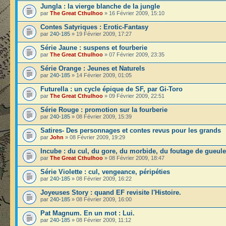
Jungla : la vierge blanche de la jungle
par
The Great Cthulhoo
» 16 Février 2009, 15:10
Contes Satyriques : Erotic-Fantasy
par
240-185
» 19 Février 2009, 17:27
Série Jaune : suspens et fourberie
par
The Great Cthulhoo
» 07 Février 2009, 23:35
Série Orange : Jeunes et Naturels
par
240-185
» 14 Février 2009, 01:05
Futurella : un cycle épique de SF, par Gi-Toro
par
The Great Cthulhoo
» 09 Février 2009, 22:51
Série Rouge : promotion sur la fourberie
par
240-185
» 08 Février 2009, 15:39
Satires- Des personnages et contes revus pour les grands
par
John
» 08 Février 2009, 19:29
Incube : du cul, du gore, du morbide, du foutage de gueule
par
The Great Cthulhoo
» 08 Février 2009, 18:47
Série Violette : cul, vengeance, péripéties
par
240-185
» 08 Février 2009, 16:22
Joyeuses Story : quand EF revisite l'Histoire.
par
240-185
» 08 Février 2009, 16:00
Pat Magnum. En un mot : Lui.
par
240-185
» 08 Février 2009, 11:12