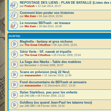
REPOSTAGE DES LIENS : PLAN DE BATAILLE (Listes des r
par
Frulush
» 13 Juin 2014, 20:27
Comment bien poster vos histoires
par
Mio Kate
» 04 Juin 2014, 22:54
Le nouveau BDTrash : en travaux
par
Mio Kate
» 26 Mai 2014, 16:08
SUJET(S)
Maghella - fantasy et gros nichons
par
The Great Cthulhoo
» 09 Juin 2009, 16:01
Série Verte : SF, nawak et tripaille
par
The Great Cthulhoo
» 05 Février 2009, 23:54
La Saga des Ntarks - Table des matières
par
Berserker
» 23 Août 2008, 20:07
Scans en prévision (màj 22 Nov)
par
manaraselen
» 15 Janvier 2018, 11:49
Fond documentaire de BDTrash et annuaire
par
manaraselen
» 31 Décembre 2017, 13:19
Dylan Starkibus, pas pour les enfants
par
240-185
» 06 Février 2009, 13:22
Goldboy (ou quand Jean-Paul les tatanne tous)
par
240-185
» 06 Février 2009, 19:02