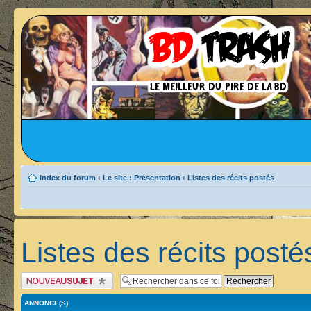
Index du forum
‹
Le site : Présentation
‹
Listes des récits postés
Listes des récits posté
Publier un nouveau sujet
ANNONCE(S)