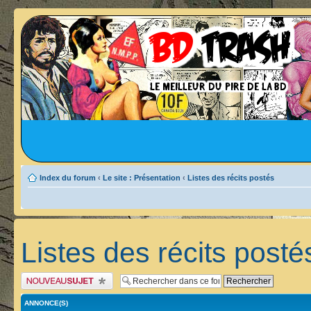
Index du forum
‹
Le site : Présentation
‹
Listes des récits postés
Listes des récits posté
Publier un nouveau sujet
ANNONCE(S)