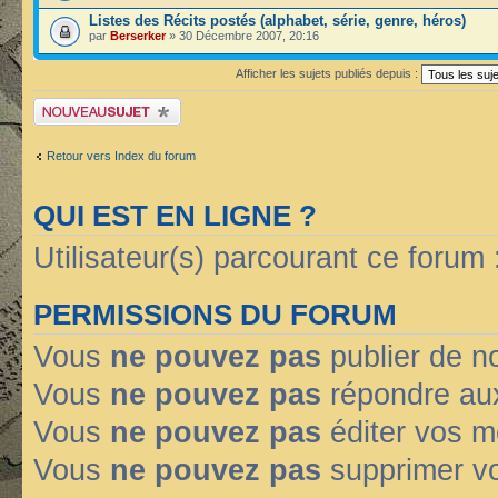
Listes des Récits postés (alphabet, série, genre, héros)
par
Berserker
» 30 Décembre 2007, 20:16
Afficher les sujets publiés depuis :
Publier un nouveau sujet
Retour vers Index du forum
QUI EST EN LIGNE ?
Utilisateur(s) parcourant ce forum : 
PERMISSIONS DU FORUM
Vous
ne pouvez pas
publier de n
Vous
ne pouvez pas
répondre aux
Vous
ne pouvez pas
éditer vos 
Vous
ne pouvez pas
supprimer v