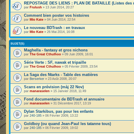
REPOSTAGE DES LIENS : PLAN DE BATAILLE (Listes des r
par
Frulush
» 13 Juin 2014, 20:27
Comment bien poster vos histoires
par
Mio Kate
» 04 Juin 2014, 22:54
Le nouveau BDTrash : en travaux
par
Mio Kate
» 26 Mai 2014, 16:08
SUJET(S)
Maghella - fantasy et gros nichons
par
The Great Cthulhoo
» 09 Juin 2009, 16:01
Série Verte : SF, nawak et tripaille
par
The Great Cthulhoo
» 05 Février 2009, 23:54
La Saga des Ntarks - Table des matières
par
Berserker
» 23 Août 2008, 20:07
Scans en prévision (màj 22 Nov)
par
manaraselen
» 15 Janvier 2018, 11:49
Fond documentaire de BDTrash et annuaire
par
manaraselen
» 31 Décembre 2017, 13:19
Dylan Starkibus, pas pour les enfants
par
240-185
» 06 Février 2009, 13:22
Goldboy (ou quand Jean-Paul les tatanne tous)
par
240-185
» 06 Février 2009, 19:02