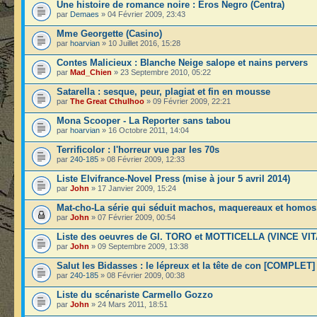
Une histoire de romance noire : Eros Negro (Centra)
par
Demaes
» 04 Février 2009, 23:43
Mme Georgette (Casino)
par
hoarvian
» 10 Juillet 2016, 15:28
Contes Malicieux : Blanche Neige salope et nains pervers
par
Mad_Chien
» 23 Septembre 2010, 05:22
Satarella : sesque, peur, plagiat et fin en mousse
par
The Great Cthulhoo
» 09 Février 2009, 22:21
Mona Scooper - La Reporter sans tabou
par
hoarvian
» 16 Octobre 2011, 14:04
Terrificolor : l'horreur vue par les 70s
par
240-185
» 08 Février 2009, 12:33
Liste Elvifrance-Novel Press (mise à jour 5 avril 2014)
par
John
» 17 Janvier 2009, 15:24
Mat-cho-La série qui séduit machos, maquereaux et homos
par
John
» 07 Février 2009, 00:54
Liste des oeuvres de GI. TORO et MOTTICELLA (VINCE VIT
par
John
» 09 Septembre 2009, 13:38
Salut les Bidasses : le lépreux et la tête de con [COMPLET]
par
240-185
» 08 Février 2009, 00:38
Liste du scénariste Carmello Gozzo
par
John
» 24 Mars 2011, 18:51