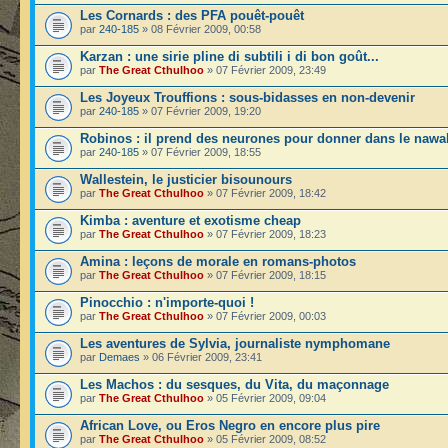
Les Cornards : des PFA pouêt-pouêt
par
240-185
» 08 Février 2009, 00:58
Karzan : une sirie pline di subtili i di bon goût...
par
The Great Cthulhoo
» 07 Février 2009, 23:49
Les Joyeux Trouffions : sous-bidasses en non-devenir
par
240-185
» 07 Février 2009, 19:20
Robinos : il prend des neurones pour donner dans le nawa
par
240-185
» 07 Février 2009, 18:55
Wallestein, le justicier bisounours
par
The Great Cthulhoo
» 07 Février 2009, 18:42
Kimba : aventure et exotisme cheap
par
The Great Cthulhoo
» 07 Février 2009, 18:23
Amina : leçons de morale en romans-photos
par
The Great Cthulhoo
» 07 Février 2009, 18:15
Pinocchio : n'importe-quoi !
par
The Great Cthulhoo
» 07 Février 2009, 00:03
Les aventures de Sylvia, journaliste nymphomane
par
Demaes
» 06 Février 2009, 23:41
Les Machos : du sesques, du Vita, du maçonnage
par
The Great Cthulhoo
» 05 Février 2009, 09:04
African Love, ou Eros Negro en encore plus pire
par
The Great Cthulhoo
» 05 Février 2009, 08:52