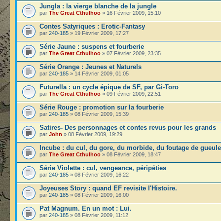
Jungla : la vierge blanche de la jungle
par
The Great Cthulhoo
» 16 Février 2009, 15:10
Contes Satyriques : Erotic-Fantasy
par
240-185
» 19 Février 2009, 17:27
Série Jaune : suspens et fourberie
par
The Great Cthulhoo
» 07 Février 2009, 23:35
Série Orange : Jeunes et Naturels
par
240-185
» 14 Février 2009, 01:05
Futurella : un cycle épique de SF, par Gi-Toro
par
The Great Cthulhoo
» 09 Février 2009, 22:51
Série Rouge : promotion sur la fourberie
par
240-185
» 08 Février 2009, 15:39
Satires- Des personnages et contes revus pour les grands
par
John
» 08 Février 2009, 19:29
Incube : du cul, du gore, du morbide, du foutage de gueule
par
The Great Cthulhoo
» 08 Février 2009, 18:47
Série Violette : cul, vengeance, péripéties
par
240-185
» 08 Février 2009, 16:22
Joyeuses Story : quand EF revisite l'Histoire.
par
240-185
» 08 Février 2009, 16:00
Pat Magnum. En un mot : Lui.
par
240-185
» 08 Février 2009, 11:12