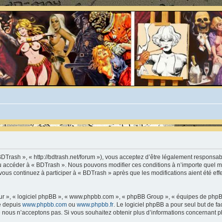
BDTrash », « http://bdtrash.net/forum »), vous acceptez d’être légalement responsa
t/ou accéder à « BDTrash ». Nous pouvons modifier ces conditions à n’importe quel
vous continuez à participer à « BDTrash » après que les modifications aient été ef
leur », « logiciel phpBB », « www.phpbb.com », « phpBB Group », « équipes de phpB
ée depuis
www.phpbb.com
ou
www.phpbb.fr
. Le logiciel phpBB a pour seul but de fa
 nous n’acceptons pas. Si vous souhaitez obtenir plus d’informations concernant p