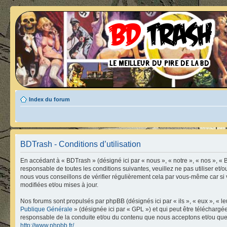
Index du forum
BDTrash - Conditions d’utilisation
En accédant à « BDTrash » (désigné ici par « nous », « notre », « nos », « 
responsable de toutes les conditions suivantes, veuillez ne pas utiliser e
nous vous conseillons de vérifier régulièrement cela par vous-même car si 
modifiées et/ou mises à jour.
Nos forums sont propulsés par phpBB (désignés ici par « ils », « eux », « 
Publique Générale
» (désignée ici par « GPL ») et qui peut être télécharg
responsable de la conduite et/ou du contenu que nous acceptons et/ou que
http://www.phpbb.fr/
.