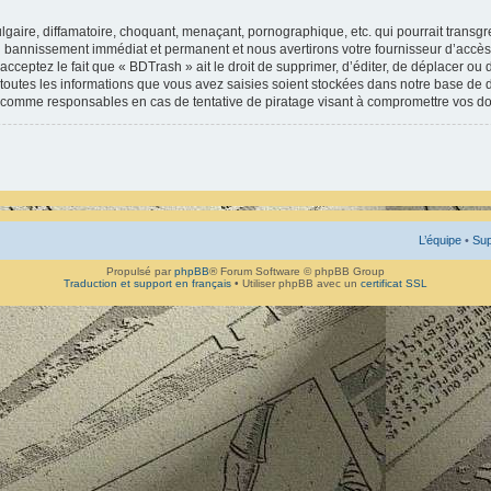
gaire, diffamatoire, choquant, menaçant, pornographique, etc. qui pourrait transgr
un bannissement immédiat et permanent et nous avertirons votre fournisseur d’accès 
ceptez le fait que « BDTrash » ait le droit de supprimer, d’éditer, de déplacer ou 
 toutes les informations que vous avez saisies soient stockées dans notre base de d
s comme responsables en cas de tentative de piratage visant à compromettre vos d
L’équipe
•
Sup
Propulsé par
phpBB
® Forum Software © phpBB Group
Traduction et support en français
• Utiliser phpBB avec un
certificat SSL