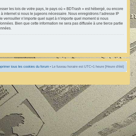
esser les lois de votre pays, le pays où « BDTrash » est hébergé, ou encore
à internet si nous le jugeons nécessaire. Nous enregistrons l’adresse IP
de verrouiller n’importe quel sujet à n’importe quel moment si nous
onnées. Bien que cette information ne sera pas diffusée à une tierce partie
onnées.
primer tous les cookies du forum
• Le fuseau horaire est UTC+1 heure [Heure d’été]