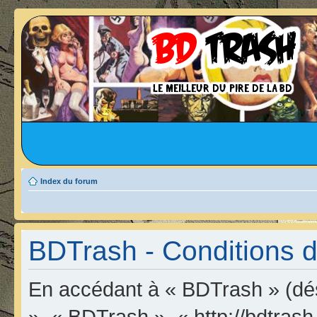
Index du forum
BDTrash - Conditions d’
En accédant à « BDTrash » (dési
», « BDTrash », « http://bdtrash