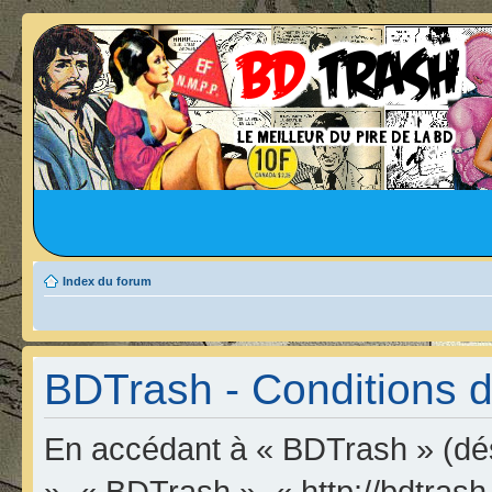
Index du forum
BDTrash - Conditions d’
En accédant à « BDTrash » (dési
», « BDTrash », « http://bdtrash