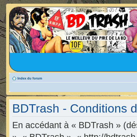
Index du forum
BDTrash - Conditions d’
En accédant à « BDTrash » (dési
», « BDTrash », « http://bdtrash