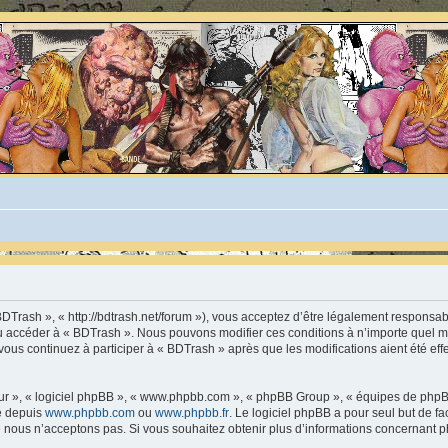
BDTrash », « http://bdtrash.net/forum »), vous acceptez d’être légalement responsa
t/ou accéder à « BDTrash ». Nous pouvons modifier ces conditions à n’importe quel
vous continuez à participer à « BDTrash » après que les modifications aient été ef
leur », « logiciel phpBB », « www.phpbb.com », « phpBB Group », « équipes de phpB
ée depuis
www.phpbb.com
ou
www.phpbb.fr
. Le logiciel phpBB a pour seul but de fa
 nous n’acceptons pas. Si vous souhaitez obtenir plus d’informations concernant p