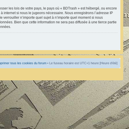
esser les lois de votre pays, le pays où « BDTrash » est hébergé, ou encore
à internet si nous le jugeons nécessaire. Nous enregistrons l’adresse IP
de verrouiller n’importe quel sujet à n’importe quel moment si nous
onnées. Bien que cette information ne sera pas diffusée à une tierce partie
onnées.
primer tous les cookies du forum
• Le fuseau horaire est UTC+1 heure [Heure d’été]