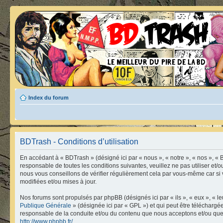
Index du forum
BDTrash - Conditions d’utilisation
En accédant à « BDTrash » (désigné ici par « nous », « notre », « nos », « 
responsable de toutes les conditions suivantes, veuillez ne pas utiliser e
nous vous conseillons de vérifier régulièrement cela par vous-même car si 
modifiées et/ou mises à jour.
Nos forums sont propulsés par phpBB (désignés ici par « ils », « eux », « 
Publique Générale
» (désignée ici par « GPL ») et qui peut être télécharg
responsable de la conduite et/ou du contenu que nous acceptons et/ou que
http://www.phpbb.fr/
.