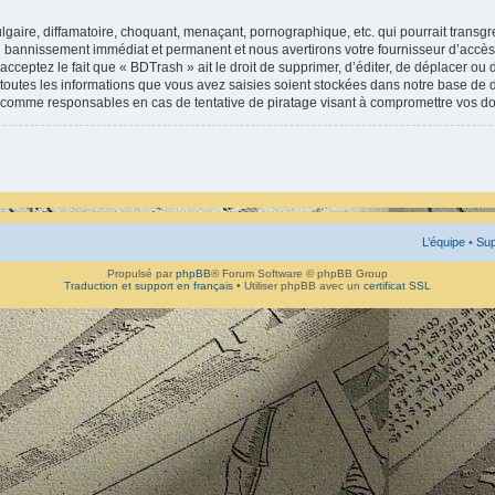
gaire, diffamatoire, choquant, menaçant, pornographique, etc. qui pourrait transgr
un bannissement immédiat et permanent et nous avertirons votre fournisseur d’accès 
ceptez le fait que « BDTrash » ait le droit de supprimer, d’éditer, de déplacer ou 
 toutes les informations que vous avez saisies soient stockées dans notre base de d
s comme responsables en cas de tentative de piratage visant à compromettre vos d
L’équipe
•
Sup
Propulsé par
phpBB
® Forum Software © phpBB Group
Traduction et support en français
• Utiliser phpBB avec un
certificat SSL