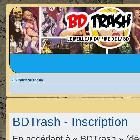
Index du forum
BDTrash - Inscription
En accédant à « BDTrash » (dési