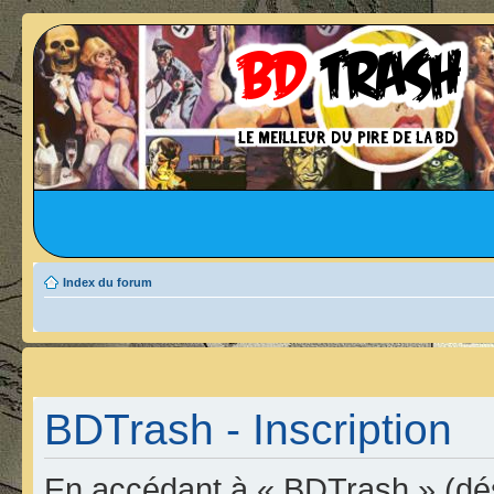
Index du forum
BDTrash - Inscription
En accédant à « BDTrash » (dési