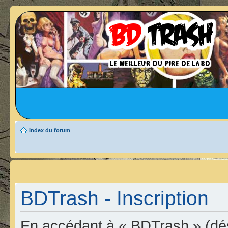
Index du forum
BDTrash - Inscription
En accédant à « BDTrash » (dési