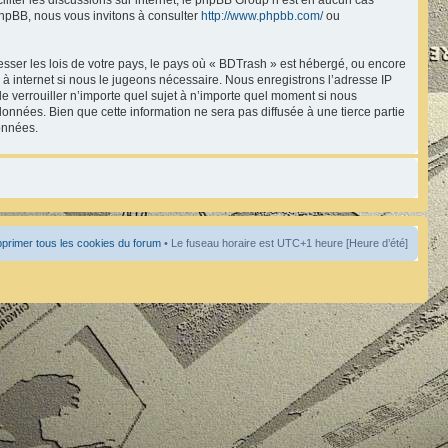
hpBB, nous vous invitons à consulter
http://www.phpbb.com/
ou
esser les lois de votre pays, le pays où « BDTrash » est hébergé, ou encore
à internet si nous le jugeons nécessaire. Nous enregistrons l’adresse IP
de verrouiller n’importe quel sujet à n’importe quel moment si nous
onnées. Bien que cette information ne sera pas diffusée à une tierce partie
onnées.
primer tous les cookies du forum
• Le fuseau horaire est UTC+1 heure [Heure d’été]