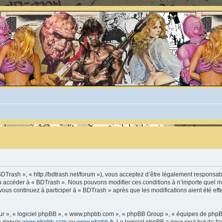
BDTrash », « http://bdtrash.net/forum »), vous acceptez d’être légalement responsa
t/ou accéder à « BDTrash ». Nous pouvons modifier ces conditions à n’importe quel
vous continuez à participer à « BDTrash » après que les modifications aient été ef
leur », « logiciel phpBB », « www.phpbb.com », « phpBB Group », « équipes de phpB
ée depuis
www.phpbb.com
ou
www.phpbb.fr
. Le logiciel phpBB a pour seul but de fa