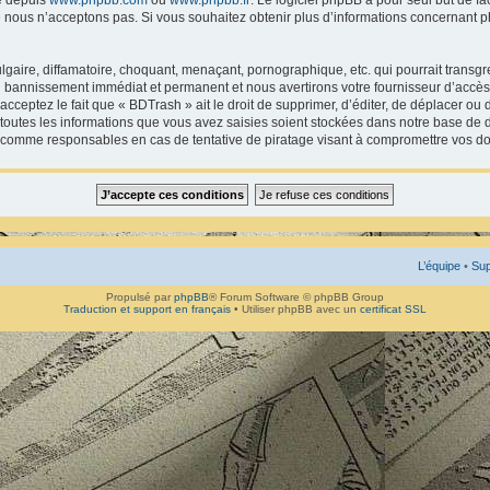
 nous n’acceptons pas. Si vous souhaitez obtenir plus d’informations concernant p
gaire, diffamatoire, choquant, menaçant, pornographique, etc. qui pourrait transgr
un bannissement immédiat et permanent et nous avertirons votre fournisseur d’accès 
ceptez le fait que « BDTrash » ait le droit de supprimer, d’éditer, de déplacer ou 
 toutes les informations que vous avez saisies soient stockées dans notre base de d
s comme responsables en cas de tentative de piratage visant à compromettre vos d
L’équipe
•
Sup
Propulsé par
phpBB
® Forum Software © phpBB Group
Traduction et support en français
• Utiliser phpBB avec un
certificat SSL