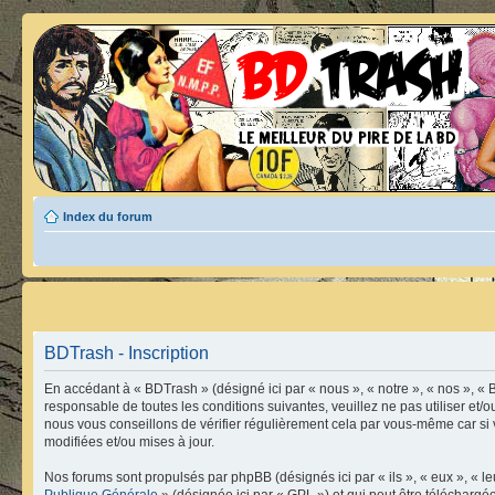
Index du forum
BDTrash - Inscription
En accédant à « BDTrash » (désigné ici par « nous », « notre », « nos », « 
responsable de toutes les conditions suivantes, veuillez ne pas utiliser e
nous vous conseillons de vérifier régulièrement cela par vous-même car si 
modifiées et/ou mises à jour.
Nos forums sont propulsés par phpBB (désignés ici par « ils », « eux », « 
Publique Générale
» (désignée ici par « GPL ») et qui peut être télécharg