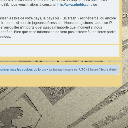
hpBB, nous vous invitons à consulter
http://www.phpbb.com/
ou
esser les lois de votre pays, le pays où « BDTrash » est hébergé, ou encore
à internet si nous le jugeons nécessaire. Nous enregistrons l’adresse IP
de verrouiller n’importe quel sujet à n’importe quel moment si nous
onnées. Bien que cette information ne sera pas diffusée à une tierce partie
onnées.
primer tous les cookies du forum
• Le fuseau horaire est UTC+1 heure [Heure d’été]