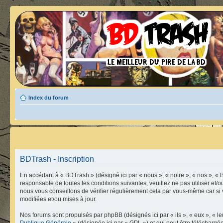
Index du forum
BDTrash - Inscription
En accédant à « BDTrash » (désigné ici par « nous », « notre », « nos », « 
responsable de toutes les conditions suivantes, veuillez ne pas utiliser e
nous vous conseillons de vérifier régulièrement cela par vous-même car si 
modifiées et/ou mises à jour.
Nos forums sont propulsés par phpBB (désignés ici par « ils », « eux », « 
Publique Générale
» (désignée ici par « GPL ») et qui peut être télécharg