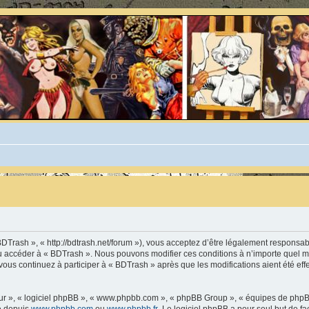
BDTrash », « http://bdtrash.net/forum »), vous acceptez d’être légalement responsa
t/ou accéder à « BDTrash ». Nous pouvons modifier ces conditions à n’importe quel
vous continuez à participer à « BDTrash » après que les modifications aient été ef
leur », « logiciel phpBB », « www.phpbb.com », « phpBB Group », « équipes de phpB
ée depuis
www.phpbb.com
ou
www.phpbb.fr
. Le logiciel phpBB a pour seul but de fa