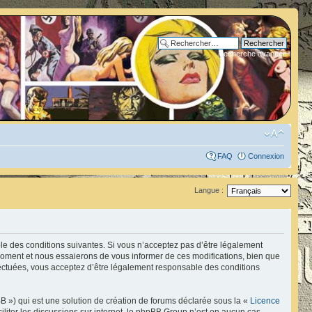
Recherche avancée
FAQ
Connexion
Langue :
ble des conditions suivantes. Si vous n’acceptez pas d’être légalement
 moment et nous essaierons de vous informer de ces modifications, bien que
fectuées, vous acceptez d’être légalement responsable des conditions
B ») qui est une solution de création de forums déclarée sous la «
Licence
ciliter les discussions sur internet, le phpBB Group n’est en aucun cas