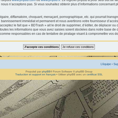
 nous n’acceptons pas. Si vous souhaitez obtenir plus d’informations concernant p
gaire, diffamatoire, choquant, menaçant, pornographique, etc. qui pourrait transgr
un bannissement immédiat et permanent et nous avertirons votre fournisseur d’accès 
ceptez le fait que « BDTrash » ait le droit de supprimer, d’éditer, de déplacer ou 
 toutes les informations que vous avez saisies soient stockées dans notre base de d
s comme responsables en cas de tentative de piratage visant à compromettre vos d
L’équipe
•
Sup
Propulsé par
phpBB
® Forum Software © phpBB Group
Traduction et support en français
• Utiliser phpBB avec un
certificat SSL