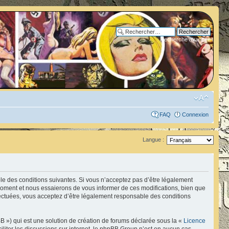
Recherche avancée
FAQ
Connexion
Langue :
ble des conditions suivantes. Si vous n’acceptez pas d’être légalement
 moment et nous essaierons de vous informer de ces modifications, bien que
fectuées, vous acceptez d’être légalement responsable des conditions
B ») qui est une solution de création de forums déclarée sous la «
Licence
ciliter les discussions sur internet, le phpBB Group n’est en aucun cas