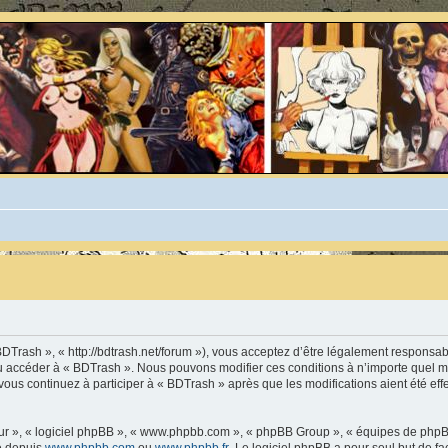
BDTrash », « http://bdtrash.net/forum »), vous acceptez d’être légalement responsa
t/ou accéder à « BDTrash ». Nous pouvons modifier ces conditions à n’importe quel
vous continuez à participer à « BDTrash » après que les modifications aient été ef
leur », « logiciel phpBB », « www.phpbb.com », « phpBB Group », « équipes de phpB
ée depuis
www.phpbb.com
ou
www.phpbb.fr
. Le logiciel phpBB a pour seul but de fa