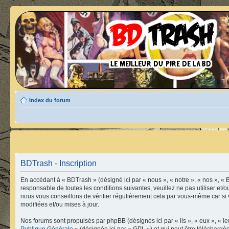
Index du forum
BDTrash - Inscription
En accédant à « BDTrash » (désigné ici par « nous », « notre », « nos », « 
responsable de toutes les conditions suivantes, veuillez ne pas utiliser e
nous vous conseillons de vérifier régulièrement cela par vous-même car si 
modifiées et/ou mises à jour.
Nos forums sont propulsés par phpBB (désignés ici par « ils », « eux », « 
Publique Générale
» (désignée ici par « GPL ») et qui peut être télécharg