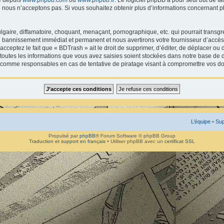
 nous n’acceptons pas. Si vous souhaitez obtenir plus d’informations concernant p
gaire, diffamatoire, choquant, menaçant, pornographique, etc. qui pourrait transgr
un bannissement immédiat et permanent et nous avertirons votre fournisseur d’accès 
ceptez le fait que « BDTrash » ait le droit de supprimer, d’éditer, de déplacer ou 
 toutes les informations que vous avez saisies soient stockées dans notre base de d
s comme responsables en cas de tentative de piratage visant à compromettre vos d
L’équipe
•
Sup
Propulsé par
phpBB
® Forum Software © phpBB Group
Traduction et support en français
• Utiliser phpBB avec un
certificat SSL