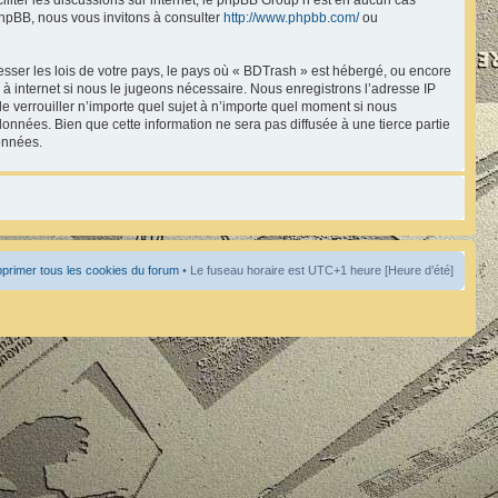
hpBB, nous vous invitons à consulter
http://www.phpbb.com/
ou
esser les lois de votre pays, le pays où « BDTrash » est hébergé, ou encore
à internet si nous le jugeons nécessaire. Nous enregistrons l’adresse IP
de verrouiller n’importe quel sujet à n’importe quel moment si nous
onnées. Bien que cette information ne sera pas diffusée à une tierce partie
onnées.
primer tous les cookies du forum
• Le fuseau horaire est UTC+1 heure [Heure d’été]