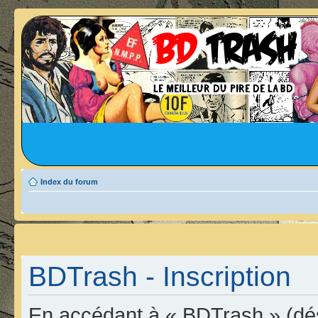
Index du forum
BDTrash - Inscription
En accédant à « BDTrash » (dési