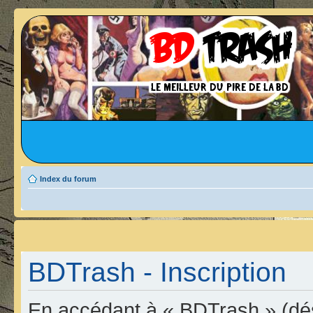
Index du forum
BDTrash - Inscription
En accédant à « BDTrash » (dési