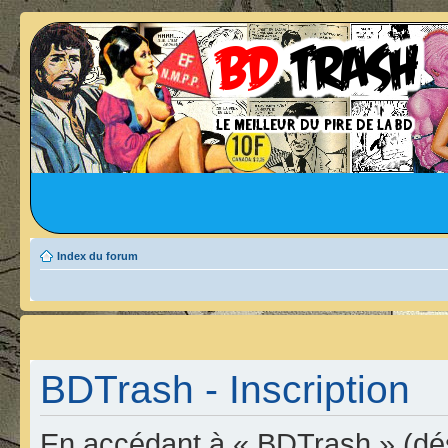
Index du forum
BDTrash - Inscription
En accédant à « BDTrash » (dési