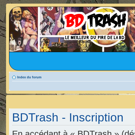
Index du forum
BDTrash - Inscription
En accédant à « BDTrash » (dési