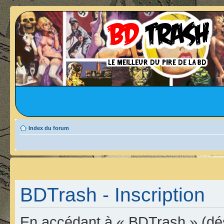
Index du forum
BDTrash - Inscription
En accédant à « BDTrash » (dési