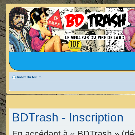
Index du forum
BDTrash - Inscription
En accédant à « BDTrash » (dési