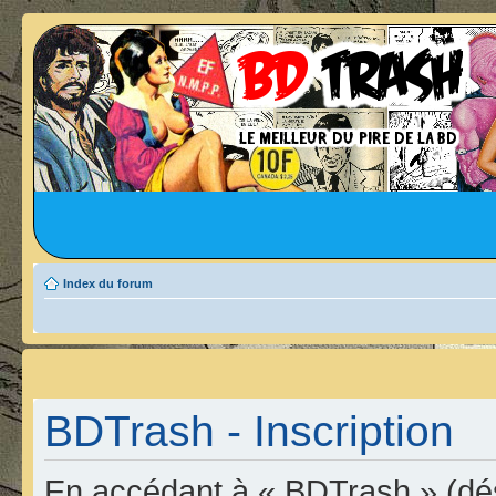
Index du forum
BDTrash - Inscription
En accédant à « BDTrash » (dési