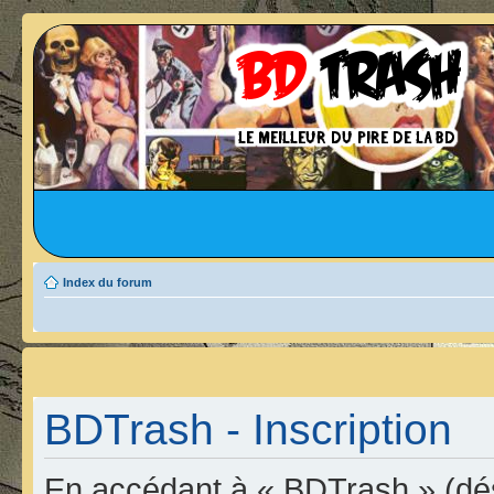
Index du forum
BDTrash - Inscription
En accédant à « BDTrash » (dési