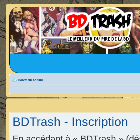
Index du forum
BDTrash - Inscription
En accédant à « BDTrash » (dési