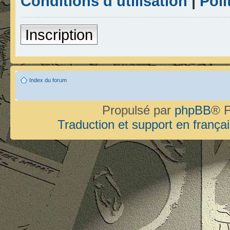
Conditions d’utilisation
|
Poli
Inscription
Index du forum
Propulsé par
phpBB
® F
Traduction et support en françai