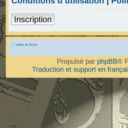
Conditions d’utilisation
|
Poli
Inscription
Index du forum
Propulsé par
phpBB
® F
Traduction et support en françai