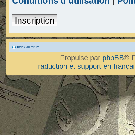
Conditions d’utilisation
|
Poli
Inscription
Index du forum
Propulsé par
phpBB
® F
Traduction et support en françai