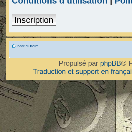
Conditions d’utilisation
|
Poli
Inscription
Index du forum
Propulsé par
phpBB
® F
Traduction et support en françai