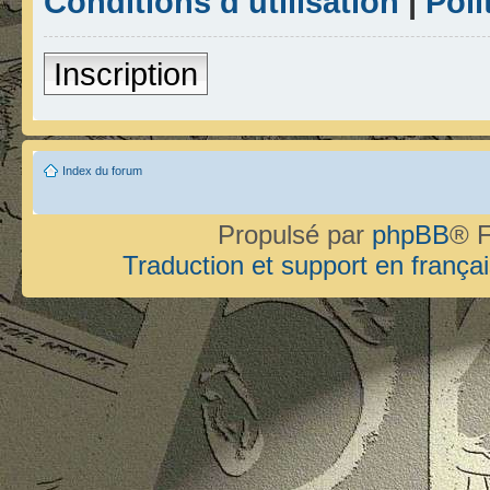
Conditions d’utilisation
|
Poli
Inscription
Index du forum
Propulsé par
phpBB
® F
Traduction et support en françai