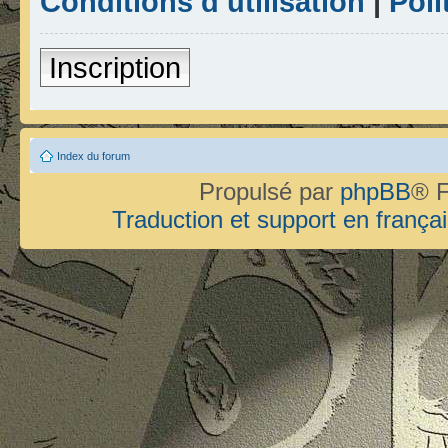
Conditions d’utilisation
|
Poli
Inscription
Index du forum
Propulsé par
phpBB
® F
Traduction et support en françai