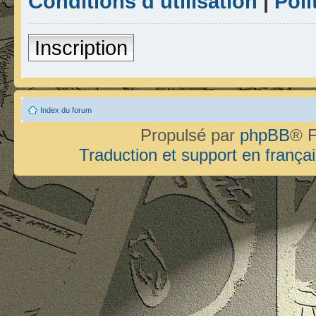
Conditions d’utilisation
|
Poli
Inscription
Index du forum
Propulsé par
phpBB
® F
Traduction et support en françai