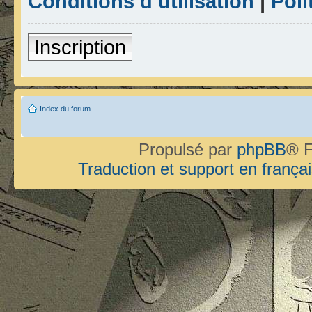
Conditions d’utilisation
|
Poli
Inscription
Index du forum
Propulsé par
phpBB
® F
Traduction et support en françai