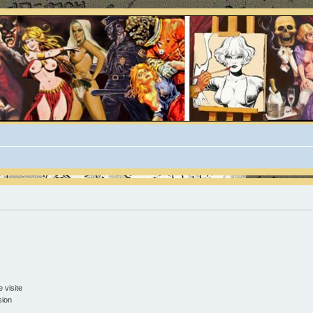
 visite
sion