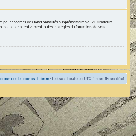
um peut accorder des fonctionnalités supplémentaires aux utilisateurs
nt consulter attentivement toutes les règles du forum lors de votre
primer tous les cookies du forum
• Le fuseau horaire est UTC+1 heure [Heure d’été]