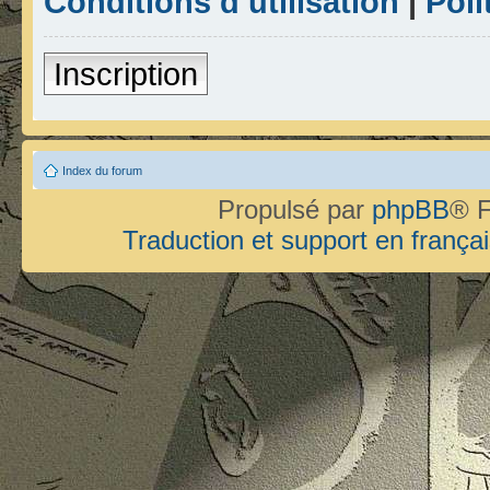
Conditions d’utilisation
|
Poli
Inscription
Index du forum
Propulsé par
phpBB
® F
Traduction et support en françai