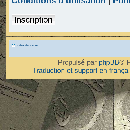
Conditions d’utilisation
|
Poli
Inscription
Index du forum
Propulsé par
phpBB
® F
Traduction et support en françai