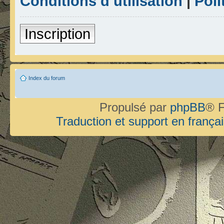
Conditions d’utilisation
|
Poli
Inscription
Index du forum
Propulsé par
phpBB
® F
Traduction et support en françai