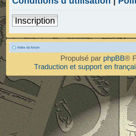
Conditions d’utilisation
|
Poli
Inscription
Index du forum
Propulsé par
phpBB
® F
Traduction et support en françai