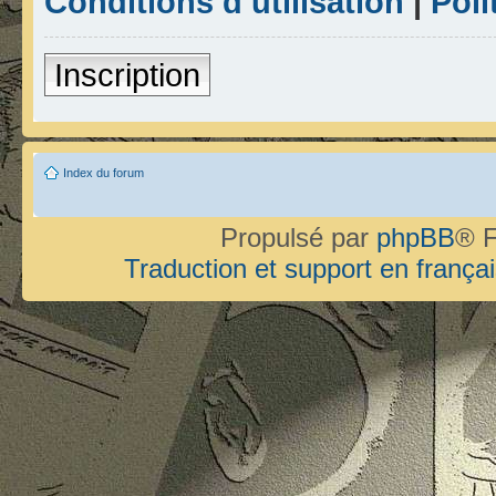
Conditions d’utilisation
|
Poli
Inscription
Index du forum
Propulsé par
phpBB
® F
Traduction et support en françai