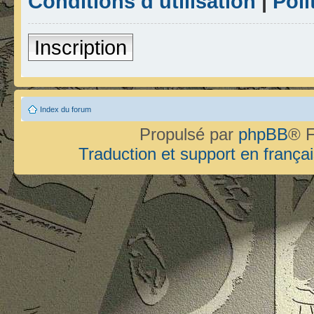
Conditions d’utilisation
|
Poli
Inscription
Index du forum
Propulsé par
phpBB
® F
Traduction et support en françai