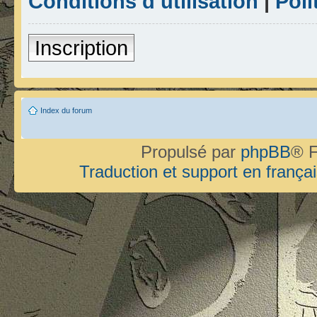
Conditions d’utilisation
|
Poli
Inscription
Index du forum
Propulsé par
phpBB
® F
Traduction et support en françai