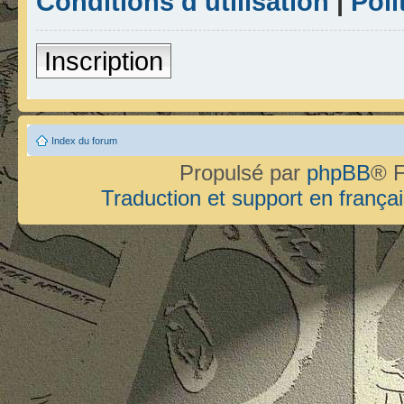
Conditions d’utilisation
|
Poli
Inscription
Index du forum
Propulsé par
phpBB
® F
Traduction et support en françai