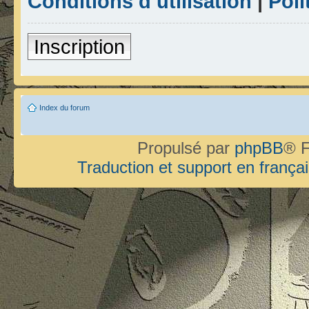
Conditions d’utilisation
|
Poli
Inscription
Index du forum
Propulsé par
phpBB
® F
Traduction et support en françai