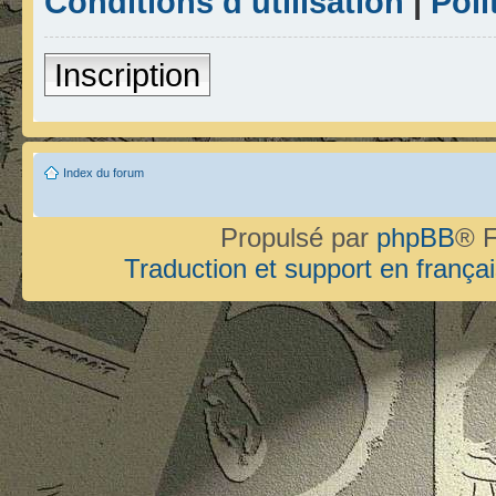
Conditions d’utilisation
|
Poli
Inscription
Index du forum
Propulsé par
phpBB
® F
Traduction et support en françai