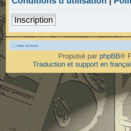
Conditions d’utilisation
|
Poli
Inscription
Index du forum
Propulsé par
phpBB
® F
Traduction et support en françai