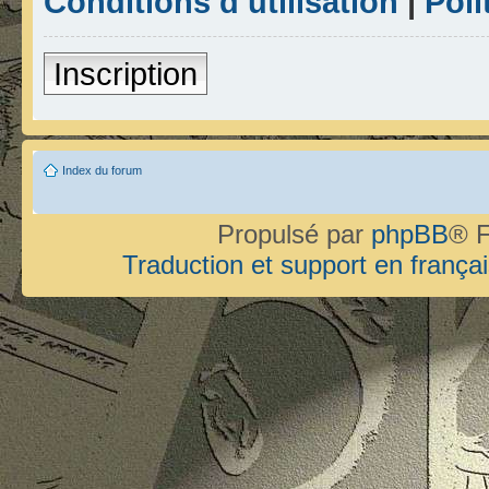
Conditions d’utilisation
|
Poli
Inscription
Index du forum
Propulsé par
phpBB
® F
Traduction et support en françai