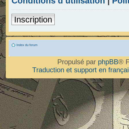
Conditions d’utilisation
|
Poli
Inscription
Index du forum
Propulsé par
phpBB
® F
Traduction et support en françai