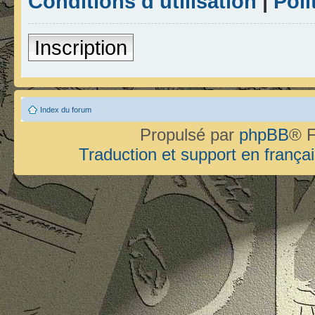
Conditions d’utilisation
|
Poli
Inscription
Index du forum
Propulsé par
phpBB
® F
Traduction et support en françai