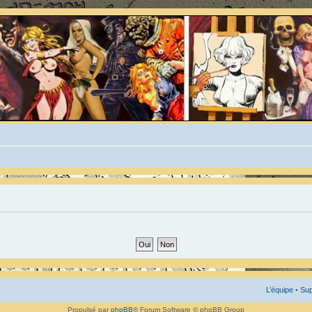
L’équipe
•
Sup
Propulsé par
phpBB
® Forum Software © phpBB Group