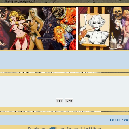
L’équipe
•
Sup
Propulsé par
phpBB
® Forum Software © phpBB Group