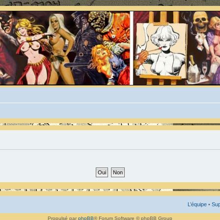
L’équipe
•
Sup
Propulsé par
phpBB
® Forum Software © phpBB Group